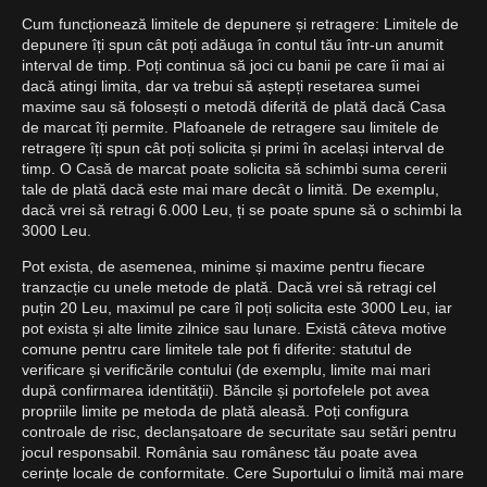
Cum funcționează limitele de depunere și retragere: Limitele de
depunere îți spun cât poți adăuga în contul tău într-un anumit
interval de timp. Poți continua să joci cu banii pe care îi mai ai
dacă atingi limita, dar va trebui să aștepți resetarea sumei
maxime sau să folosești o metodă diferită de plată dacă Casa
de marcat îți permite. Plafoanele de retragere sau limitele de
retragere îți spun cât poți solicita și primi în același interval de
timp. O Casă de marcat poate solicita să schimbi suma cererii
tale de plată dacă este mai mare decât o limită. De exemplu,
dacă vrei să retragi 6.000 Leu, ți se poate spune să o schimbi la
3000 Leu.
Pot exista, de asemenea, minime și maxime pentru fiecare
tranzacție cu unele metode de plată. Dacă vrei să retragi cel
puțin 20 Leu, maximul pe care îl poți solicita este 3000 Leu, iar
pot exista și alte limite zilnice sau lunare. Există câteva motive
comune pentru care limitele tale pot fi diferite: statutul de
verificare și verificările contului (de exemplu, limite mai mari
după confirmarea identității). Băncile și portofelele pot avea
propriile limite pe metoda de plată aleasă. Poți configura
controale de risc, declanșatoare de securitate sau setări pentru
jocul responsabil. România sau românesc tău poate avea
cerințe locale de conformitate. Cere Suportului o limită mai mare