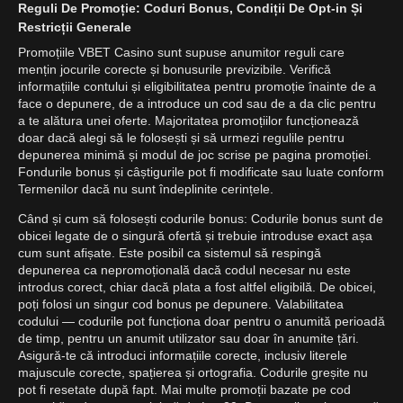
Reguli De Promoție: Coduri Bonus, Condiții De Opt-in Și
Restricții Generale
Promoțiile VBET Casino sunt supuse anumitor reguli care
mențin jocurile corecte și bonusurile previzibile. Verifică
informațiile contului și eligibilitatea pentru promoție înainte de a
face o depunere, de a introduce un cod sau de a da clic pentru
a te alătura unei oferte. Majoritatea promoțiilor funcționează
doar dacă alegi să le folosești și să urmezi regulile pentru
depunerea minimă și modul de joc scrise pe pagina promoției.
Fondurile bonus și câștigurile pot fi modificate sau luate conform
Termenilor dacă nu sunt îndeplinite cerințele.
Când și cum să folosești codurile bonus: Codurile bonus sunt de
obicei legate de o singură ofertă și trebuie introduse exact așa
cum sunt afișate. Este posibil ca sistemul să respingă
depunerea ca nepromoțională dacă codul necesar nu este
introdus corect, chiar dacă plata a fost altfel eligibilă. De obicei,
poți folosi un singur cod bonus pe depunere. Valabilitatea
codului — codurile pot funcționa doar pentru o anumită perioadă
de timp, pentru un anumit utilizator sau doar în anumite țări.
Asigură-te că introduci informațiile corecte, inclusiv literele
majuscule corecte, spațierea și ortografia. Codurile greșite nu
pot fi resetate după fapt. Mai multe promoții bazate pe cod