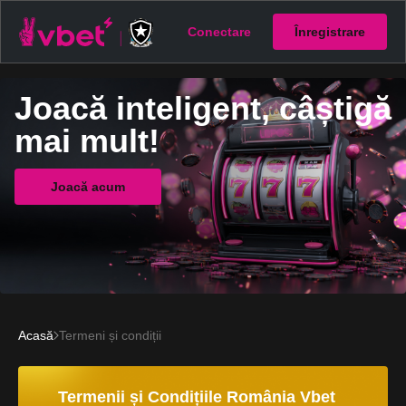
Conectare
Înregistrare
Joacă inteligent, câștigă
mai mult!
Joacă acum
Acasă
Termeni și condiții
Termenii și Condițiile România Vbet