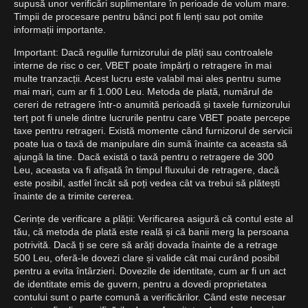
supusă unor verificări suplimentare în perioade de volum mare.
Timpii de procesare pentru bănci pot fi lenți sau pot omite
informații importante.
Important: Dacă regulile furnizorului de plăți sau controalele
interne de risc o cer, VBET poate împărți o retragere în mai
multe tranzacții. Acest lucru este valabil mai ales pentru sume
mai mari, cum ar fi 1.000 Leu. Metoda de plată, numărul de
cereri de retragere într-o anumită perioadă și taxele furnizorului
terț pot fi unele dintre lucrurile pentru care VBET poate percepe
taxe pentru retrageri. Există momente când furnizorul de servicii
poate lua o taxă de manipulare din sumă înainte ca aceasta să
ajungă la tine. Dacă există o taxă pentru o retragere de 300
Leu, aceasta va fi afișată în timpul fluxului de retragere, dacă
este posibil, astfel încât să poți vedea cât va trebui să plătești
înainte de a trimite cererea.
Cerințe de verificare a plății: Verificarea asigură că contul este al
tău, că metoda de plată este reală și că banii merg la persoana
potrivită. Dacă ți se cere să arăți dovada înainte de a retrage
500 Leu, oferă-le dovezi clare și valide cât mai curând posibil
pentru a evita întârzieri. Dovezile de identitate, cum ar fi un act
de identitate emis de guvern, pentru a dovedi proprietatea
contului sunt o parte comună a verificărilor. Când este necesar