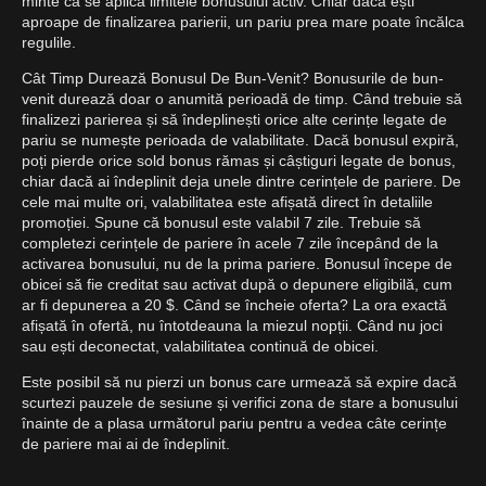
minte că se aplică limitele bonusului activ. Chiar dacă ești
aproape de finalizarea parierii, un pariu prea mare poate încălca
regulile.
Cât Timp Durează Bonusul De Bun-Venit? Bonusurile de bun-
venit durează doar o anumită perioadă de timp. Când trebuie să
finalizezi parierea și să îndeplinești orice alte cerințe legate de
pariu se numește perioada de valabilitate. Dacă bonusul expiră,
poți pierde orice sold bonus rămas și câștiguri legate de bonus,
chiar dacă ai îndeplinit deja unele dintre cerințele de pariere. De
cele mai multe ori, valabilitatea este afișată direct în detaliile
promoției. Spune că bonusul este valabil 7 zile. Trebuie să
completezi cerințele de pariere în acele 7 zile începând de la
activarea bonusului, nu de la prima pariere. Bonusul începe de
obicei să fie creditat sau activat după o depunere eligibilă, cum
ar fi depunerea a 20 $. Când se încheie oferta? La ora exactă
afișată în ofertă, nu întotdeauna la miezul nopții. Când nu joci
sau ești deconectat, valabilitatea continuă de obicei.
Este posibil să nu pierzi un bonus care urmează să expire dacă
scurtezi pauzele de sesiune și verifici zona de stare a bonusului
înainte de a plasa următorul pariu pentru a vedea câte cerințe
de pariere mai ai de îndeplinit.