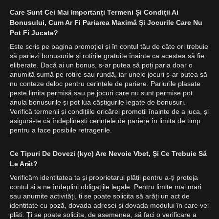
Care Sunt Cei Mai Importanți Termeni Și Condiții Ai
Bonusului, Cum Ar Fi Pariarea Maximă Și Jocurile Care Nu
Pot Fi Jucate?
Este scris pe pagina promoției și în contul tău de câte ori trebuie
să pariezi bonusurile și rotirile gratuite înainte ca acestea să fie
eliberate. Dacă ai un bonus, s-ar putea să poți paria doar o
anumită sumă pe rotire sau rundă, iar unele jocuri s-ar putea să
nu conteze deloc pentru cerințele de pariere. Pariurile plasate
peste limita permisă sau pe jocuri care nu sunt permise pot
anula bonusurile și pot lua câștigurile legate de bonusuri.
Verifică termenii și condițiile oricărei promoții înainte de a juca, și
asigură-te că îndeplinești cerințele de pariere în limita de timp
pentru a face posibile retragerile.
Ce Tipuri De Dovezi (kyc) Are Nevoie Vbet, Și Ce Trebuie Să
Le Arăt?
Verificăm identitatea ta și proprietarul plății pentru a-ți proteja
contul și a ne îndeplini obligațiile legale. Pentru limite mai mari
sau anumite activități, ți se poate solicita să arăți un act de
identitate cu poză, dovada adresei și dovada modului în care vei
plăti. Ți se poate solicita, de asemenea, să faci o verificare a