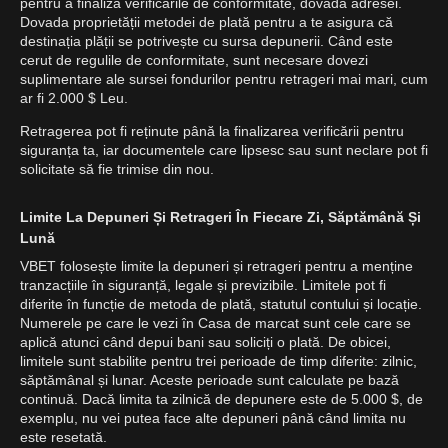
pentru a finaliza verificările de conformitate, dovada adresei.
Dovada proprietății metodei de plată pentru a te asigura că
destinația plății se potrivește cu sursa depunerii. Când este
cerut de regulile de conformitate, sunt necesare dovezi
suplimentare ale sursei fondurilor pentru retrageri mai mari, cum
ar fi 2.000 $ Leu.
Retragerea pot fi reținute până la finalizarea verificării pentru
siguranța ta, iar documentele care lipsesc sau sunt neclare pot fi
solicitate să fie trimise din nou.
Limite La Depuneri Și Retrageri În Fiecare Zi, Săptămână Și
Lună
VBET folosește limite la depuneri și retrageri pentru a menține
tranzacțiile în siguranță, legale și previzibile. Limitele pot fi
diferite în funcție de metoda de plată, statutul contului și locație.
Numerele pe care le vezi în Casa de marcat sunt cele care se
aplică atunci când depui bani sau soliciți o plată. De obicei,
limitele sunt stabilite pentru trei perioade de timp diferite: zilnic,
săptămânal și lunar. Aceste perioade sunt calculate pe bază
continuă. Dacă limita ta zilnică de depunere este de 5.000 $, de
exemplu, nu vei putea face alte depuneri până când limita nu
este resetată.