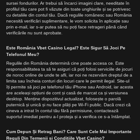
sursei fondurilor. Ar trebui să încarci imagini clare, needitate în
profilul tău care pot fi văzute din toate unghiurile și se potrivesc
cu detaliile din contul tău. Dacă regulile românesc sau România
necesită verificări suplimentare, le vom solicita în aplicație sau
prin e-mail, iar s-ar putea să nu poți face retrageri până când
verificările nu sunt aprobate.
Este România Vbet Casino Legal? Este Sigur Să Joci Pe
Telefonul Meu?
Regulile din România determină cine poate accesa ce. Este
responsabilitatea ta să te asiguri că poți folosi serviciile de jocuri
de noroc online de unde te afli, iar noi ne rezervăm dreptul de a
limita sau încheia conturi din locuri care le permit ilegal. Site-ul
îți permite să joci pe telefonul tău iPhone sau Android, iar acesta
are aceleași opțiuni de cont și casă de marcat ca și versiunea
desktop. Menține dispozitivul actualizat, folosește o parolă
puternică și unică și nu face plăți pe Wi-Fi public. Dacă crezi că
cineva a intrat în contul tău fără permisiune, contactează
suportul imediat pentru a-l proteja și a verifica ce s-a întâmplat.
Cum Depun Și Retrag Bani? Care Sunt Cele Mai Importante
Reguli Din Termenii și Condițiile Vbet Casino?