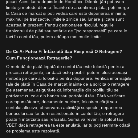
jocuri. Acest lucru depinde de România. Diferite țări pot avea
limite și metode diferite. Înainte de a confirma plata, poți merge
la Casa de marcat și poți vedea care este depunerea minimă,
maximul pe tranzacție, limitele zilnice sau lunare și care sunt
acestea în prezent. Pentru gestionarea riscului, regulile
furnizorului de plăți sau setările de "joc responsabil" pe care le
faci în contul tău, putem adăuga mai multe limite.
De Ce Ar Putea Fi Întârziată Sau Respinsă O Retragere?
Cum Funcționează Retragerile?
O metodă de plată legată de contul tău este folosită pentru a
procesa retragerile, iar dacă este posibil, putem folosi aceeași
metodă pe care ai folosit-o pentru depunere. Verifică informațiile
tale de plată în Casa de marcat înainte de a solicita o retragere.
De asemenea, asigură-te că informațiile din profilul tău se
potrivesc cu cele din banca sau portofelul tău. Fără verificare
corespunzătoare, documente neclare, folosirea cărții sau
contului altcuiva, observarea activității suspecte, neparierea
bonusului sau fonduri restricționate în contul tău, o retragere
poate fi întârziată sau refuzată. Suma va reveni la soldul tău
VBET dacă retragerea ta este anulată, iar tu poți retrimite odată
ce problema este rezolvată.