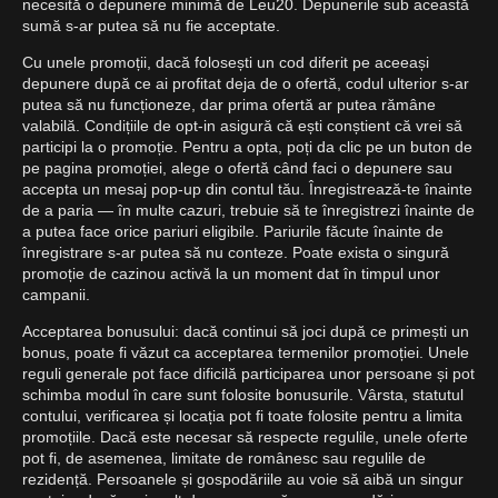
necesită o depunere minimă de Leu20. Depunerile sub această
sumă s-ar putea să nu fie acceptate.
Cu unele promoții, dacă folosești un cod diferit pe aceeași
depunere după ce ai profitat deja de o ofertă, codul ulterior s-ar
putea să nu funcționeze, dar prima ofertă ar putea rămâne
valabilă. Condițiile de opt-in asigură că ești conștient că vrei să
participi la o promoție. Pentru a opta, poți da clic pe un buton de
pe pagina promoției, alege o ofertă când faci o depunere sau
accepta un mesaj pop-up din contul tău. Înregistrează-te înainte
de a paria — în multe cazuri, trebuie să te înregistrezi înainte de
a putea face orice pariuri eligibile. Pariurile făcute înainte de
înregistrare s-ar putea să nu conteze. Poate exista o singură
promoție de cazinou activă la un moment dat în timpul unor
campanii.
Acceptarea bonusului: dacă continui să joci după ce primești un
bonus, poate fi văzut ca acceptarea termenilor promoției. Unele
reguli generale pot face dificilă participarea unor persoane și pot
schimba modul în care sunt folosite bonusurile. Vârsta, statutul
contului, verificarea și locația pot fi toate folosite pentru a limita
promoțiile. Dacă este necesar să respecte regulile, unele oferte
pot fi, de asemenea, limitate de românesc sau regulile de
rezidență. Persoanele și gospodăriile au voie să aibă un singur