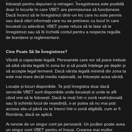
folosești pentru depuneri și retrageri. Înregistrarea este posibilă
doar în locurile în care VBET are permisiunea să funcționeze.
Dacă încerci să te înregistrezi dintr-un loc care nu este permis
sau dacă oferi informații care nu se potrivesc cu locul în care
locuiești cu adevărat, VBET poate refuza să te lase să te
înregistrezi sau să îți închidă contul pentru a respecta regulile
de licențiere și reglementare.
Cine Poate Să Se Înregistreze?
Vârstă și capacitate legală. Persoanele care vor să joace trebuie
să aibă vârsta legală în zona lor și să poată înțelege pe deplin și
să accepte legal termenii. Dacă vârsta legală minimă din zona ta
este mai mare decât media națională, se folosește acea vârstă.
Locație și locuri disponibile. Te poți înregistra doar dacă
serviciile VBET sunt disponibile unde locuiești și unde te afli
când vrei să le folosești. Dacă te muți într-o zonă restricționată
sau îți schimbi locul de reședință, s-ar putea să nu mai poți
accesa site-ul până nu te întorci într-o zonă eligibilă, cum ar fi
România, dacă se aplică.
Ai nevoie de un singur cont pe persoană. Un jucător poate avea
un singur cont VBET pentru el însuși. Crearea mai multor